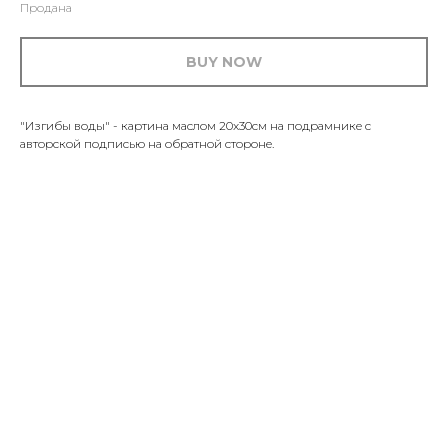
Продана
BUY NOW
"Изгибы воды" - картина маслом 20x30см на подрамнике с
авторской подписью на обратной стороне.