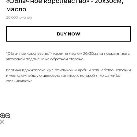
«Облачное королевство» - 20x30см,
масло
20 000 рублей
BUY NOW
“Облачное королевство"- картина маслом 20x30см на подрамнике с
авторской подписью на обратной стороне.
Картина вдохновлена мультфильмом «Барби и волшебство Пегаса» и
имеет сложнейшую цветовую палитру, с которой я когда-либо
сталкивалась?